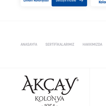
Limon Kolonyası
ncele
Detaylı İncele
Kolo
ANASAYFA
SERTİFİKALARIMIZ
HAKKIMIZDA