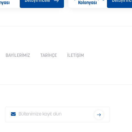
Detaylı İncele
Detaylı İnc
nyası
Kolonyası
BAYİLERİMİZ
TARİHÇE
İLETİŞİM