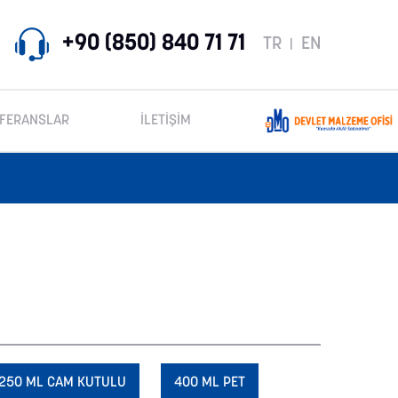
+90 (850) 840 71 71
TR
EN
|
FERANSLAR
İLETİŞİM
250 ML CAM KUTULU
400 ML PET